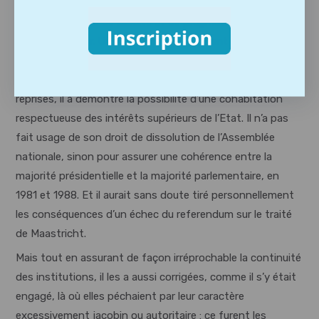
Son exemple nous montre aussi que la gauche au pouvoir
peut faire preuve de lucidité et de pragmatisme, sans pour
autant se renier. Une fois devenu président de la
République, François MITTERRAND n’a pas remis en cause
les institutions issues de la constitution de 1958. A deux
reprises, il a démontré la possibilité d’une cohabitation
respectueuse des intérêts supérieurs de l’Etat. Il n’a pas
fait usage de son droit de dissolution de l’Assemblée
nationale, sinon pour assurer une cohérence entre la
majorité présidentielle et la majorité parlementaire, en
1981 et 1988. Et il aurait sans doute tiré personnellement
les conséquences d’un échec du referendum sur le traité
de Maastricht.
Mais tout en assurant de façon irréprochable la continuité
des institutions, il les a aussi corrigées, comme il s’y était
engagé, là où elles péchaient par leur caractère
excessivement jacobin ou autoritaire : ce furent les