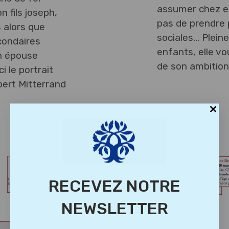
assumer chez e
 fils joseph,
pas de prendre 
 alors que
sociales… Pleine
econdaires
enfants, elle v
in épouse
de son ambitio
i le portrait
bert Mitterrand
RECEVEZ NOTRE
NEWSLETTER