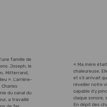
’une famille de
« Ma mère était
çons. Joseph, le
chaleureuse. El
m, Mitterrand,
et s’il arrivait 
ieu ». L’arrière-
réveiller notre v
, Charles
capable d’y join
nie du canal du
claque sonore, 
ur, a travaillé
En dépit des cha
ins de fer