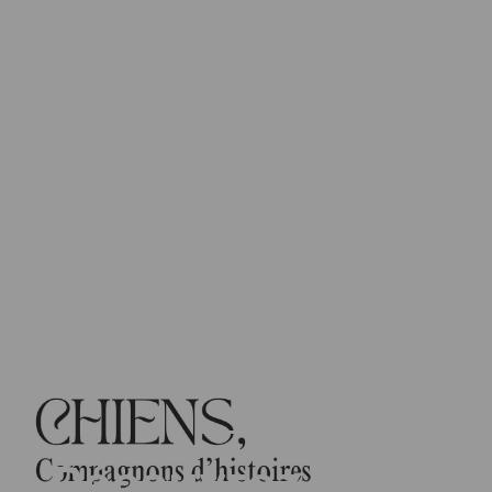
À la Maison Natale de François Mitterrand
François Mitterrand, Président de la République de 1981
à 1995 est né à Jarnac au 22 de la rue Abel Guy. Très
attaché à sa maison natale où il a passé une grande
partie de son enfance, il y séjourne régulièrement en
compagnie de ses frères et soeurs. À travers les pièces à
vivre de cette maison, les meubles et objets conservés
ici depuis quatre générations, c'est l'histoire de son
enfance et de sa famille que l'on découvre lors de la
visite de ce lieu de mémoire.
Découvrez notre