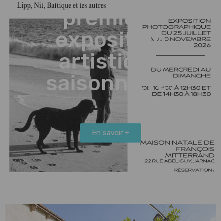
première
exposition
artistique
saisonnière.
En savoir +