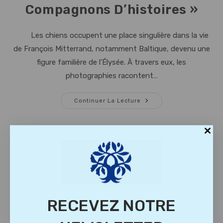
Compagnons D’histoires »
Les chiens occupent une place singulière dans la vie
de François Mitterrand, notamment Baltique, devenu une
figure familière de l’Élysée. À travers eux, les
photographies racontent…
Exposition
Continuer La Lecture
« Chiens,
Compagnons
D’histoires »
FESTIVAL PRISE DE PAROLES
RECEVEZ NOTRE
– 6ème EDITION JUILLET 2026