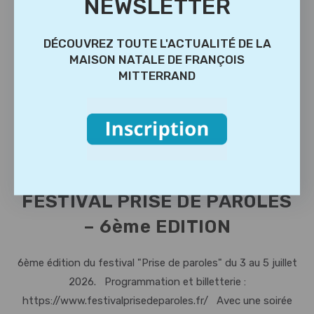
NEWSLETTER
PROGRAMME BILLETTERIE SAMEDI 4
JUILLET SOIRÉE SPÉCIALE - AUDITORIUM DE
DÉCOUVREZ TOUTE L'ACTUALITÉ DE LA
JARNAC :…
MAISON NATALE DE FRANÇOIS
MITTERRAND
FESTIVAL
Continuer La Lecture
PRISE
DE
PAROLES
–
6ème
EDITION
JUILLET
2026
FESTIVAL PRISE DE PAROLES
– 6ème EDITION
6ème édition du festival "Prise de paroles" du 3 au 5 juillet
2026. Programmation et billetterie :
https://www.festivalprisedeparoles.fr/ Avec une soirée