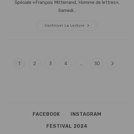
Spéciale «François Mitterrand, Homme de lettres»,
Samedi…
FESTIVAL
Continuer La Lecture
PRISE
DE
PAROLES
–
6ème
EDITION
1
2
3
4
…
30
Aller à la p
FACEBOOK
INSTAGRAM
FESTIVAL 2024