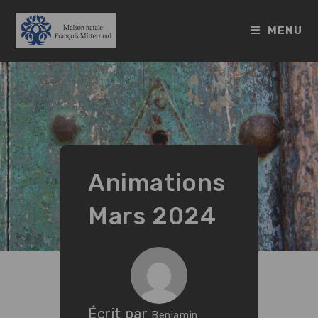
Skip
to
MENU
content
Animations
Mars 2024
Écrit par
Benjamin