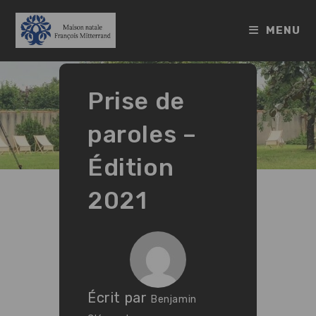
Skip
to
MENU
content
Prise de
paroles –
Édition
2021
Écrit par
Benjamin