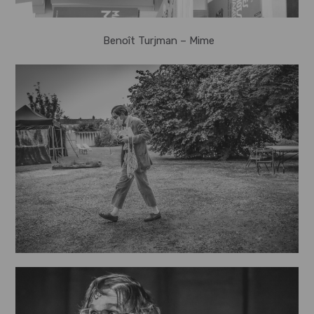
Benoît Turjman – Mime