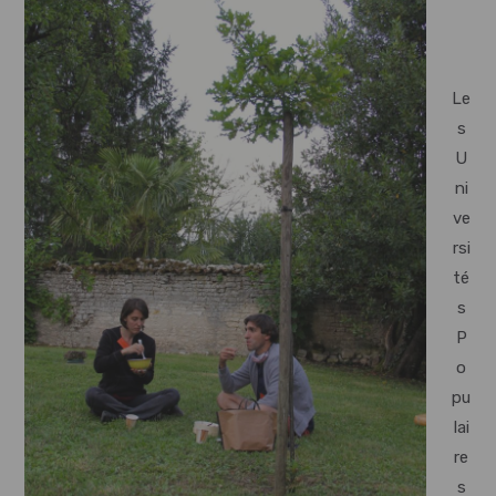
Le
s
U
ni
ve
rsi
té
s
P
o
pu
lai
re
s