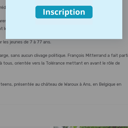
édéric Mitterrand :
entaise et de la vie de famille de l’ancien Président de la
nt le week-end.
r les jeunes de 7 à 77 ans.
arge, sans aucun clivage politique. François Mitterrand a fait part
e à tous, orientée vers la Tolérance mettant en avant le rôle de
rsteens, présentée au château de Waroux à Ans, en Belgique en