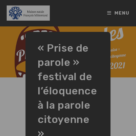
Skip
to
MENU
content
« Prise de
parole »
festival de
l’éloquence
à la parole
citoyenne
»