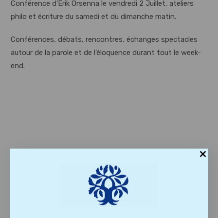
Conférence d’Erik Orsenna le vendredi 2 Juillet, ateliers
philo et écriture du samedi et du dimanche matin.
Conférences, débats, rencontres, échanges spectacles
autour de la parole et de l’éloquence durant tout le week-
end.
VOUS DEVRIEZ ÉGALEMENT AIMER