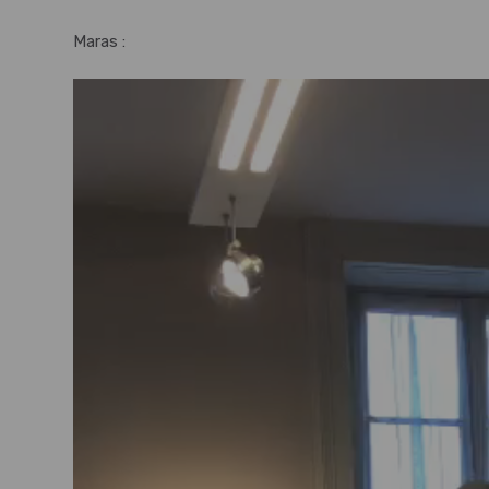
Maras :
Lecteur
vidéo