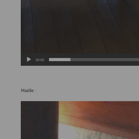
00:00
Maëlle :
Lecteur
vidéo