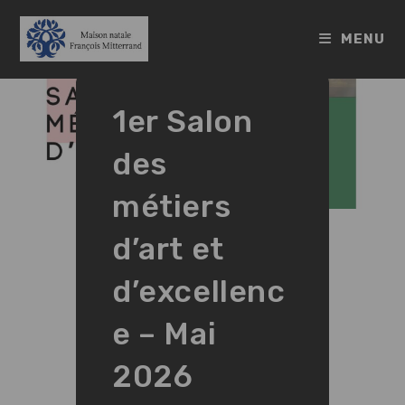
Skip
to
MENU
content
1er Salon
des
métiers
d’art et
d’excellenc
e – Mai
2026