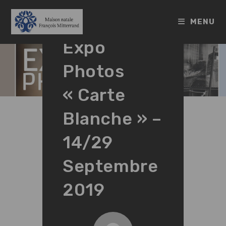
Skip
to
MENU
content
Expo
Photos
« Carte
Blanche » –
14/29
Septembre
2019