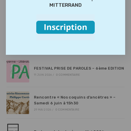
MITTERRAND
Exposition « Chiens, compagnons
d’histoires »
23 JUILLET 2026
/
0 COMMENTAIRE
FESTIVAL PRISE DE PAROLES – 6ème EDITION
JUILLET 2026
17 JUIN 2026
/
0 COMMENTAIRE
FESTIVAL PRISE DE PAROLES – 6ème EDITION
11 JUIN 2026
/
0 COMMENTAIRE
Rencontre « Nos coquins d’ancêtres » –
Samedi 6 juin à 15h30
29 MAI 2026
/
0 COMMENTAIRE