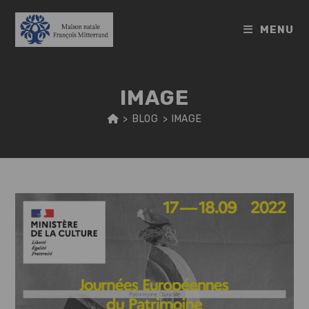
Skip
to
MENU
content
IMAGE
>
BLOG
>
IMAGE